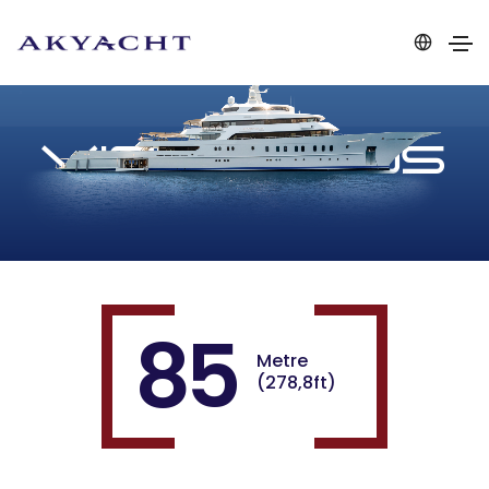
VICTORIOUS
85
Metre
(278,8ft)