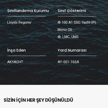
Sınıflandırma Kurumu
Sınıf Gösterimi
Lloyds Register
✠ 100 A1 SSC Yacht (P)
Mono G6
✠, LMC, UMS
İnşa Eden
Yard Numarası
AKYACHT
AY-001-16SA
SİZİN İÇİN HER ŞEY DÜŞÜNÜLDÜ