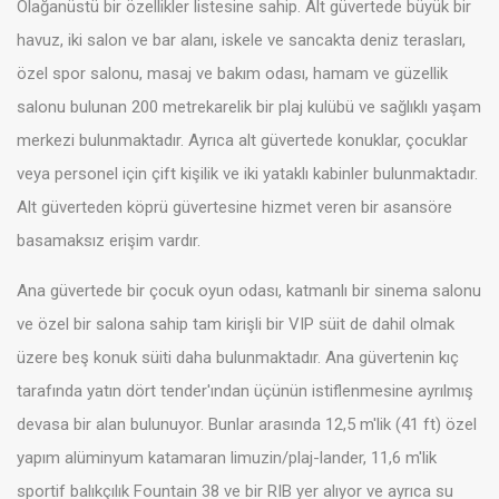
Olağanüstü bir özellikler listesine sahip. Alt güvertede büyük bir
havuz, iki salon ve bar alanı, iskele ve sancakta deniz terasları,
özel spor salonu, masaj ve bakım odası, hamam ve güzellik
salonu bulunan 200 metrekarelik bir plaj kulübü ve sağlıklı yaşam
merkezi bulunmaktadır. Ayrıca alt güvertede konuklar, çocuklar
veya personel için çift kişilik ve iki yataklı kabinler bulunmaktadır.
Alt güverteden köprü güvertesine hizmet veren bir asansöre
basamaksız erişim vardır.
Ana güvertede bir çocuk oyun odası, katmanlı bir sinema salonu
ve özel bir salona sahip tam kirişli bir VIP süit de dahil olmak
üzere beş konuk süiti daha bulunmaktadır. Ana güvertenin kıç
tarafında yatın dört tender'ından üçünün istiflenmesine ayrılmış
devasa bir alan bulunuyor. Bunlar arasında 12,5 m'lik (41 ft) özel
yapım alüminyum katamaran limuzin/plaj-lander, 11,6 m'lik
sportif balıkçılık Fountain 38 ve bir RIB yer alıyor ve ayrıca su